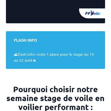
FLASH INFO
🌊flash info: reste 1 place pour le stage du 15
au 22 août🔥
Pourquoi choisir notre
semaine stage de voile en
voilier performant :