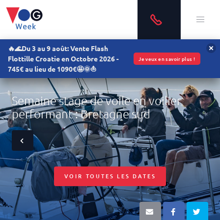
🔥🌊Du 3 au 9 août: Vente Flash
Flottille Croatie en Octobre 2026 -
Je veux en savoir plus !
745€ au lieu de 1090€🤩🌞⛵
Semaine stage de voile en voilier
performant : Bretagne sud
VOIR TOUTES LES DATES