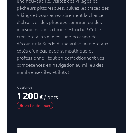
une nouvelle île, visitez des villages de
pêcheurs pittoresques, suivez les traces des
Vikings et vous aurez sûrement la chance
d’observer des phoques commun ou des
marsouins tant la faune est riche ! Cette
croisière à la voile est une occasion de
découvrir la Suède d'une autre manière aux
côtés d'un équipage sympathique et
professionnel, tout en perfectionnant vos
compétences en navigation au milieu des
nombreuses îles et îlots !
A partir de
1 200
€
/ pers.
Au lieu de
1 500€