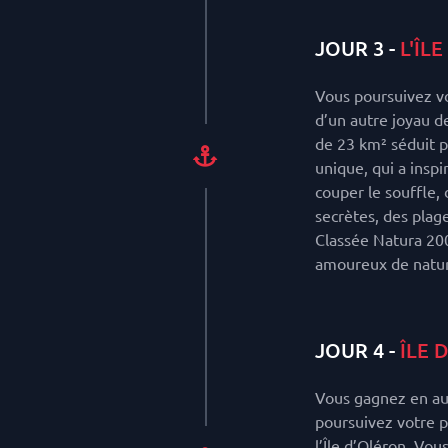
JOUR 3 -
L'ÎL
Vous poursuivez vo
d’un autre joyau de 
de 23 km² séduit p
unique, qui a insp
couper le souffle, 
secrètes, des plage
Classée Natura 2000
amoureux de natur
JOUR 4 -
ÎLE 
Vous gagnez en aut
poursuivez votre p
l’Île d’Oléron. Vou