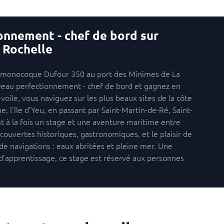
ionnement - chef de bord sur
 Rochelle
onocoque Dufour 350 au port des Minimes de La
iveau perfectionnement - chef de bord et gagnez en
voile, vous naviguez sur les plus beaux sites de la côte
, l’île d’Yeu, en passant par Saint-Martin-de-Ré, Saint-
est à la fois un stage et une aventure maritime entre
écouvertes historiques, gastronomiques, et le plaisir de
 de navigations : eaux abritées et pleine mer. Une
 d’apprentissage, ce stage est réservé aux personnes