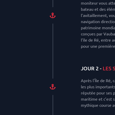
moniteur vous atte
bateau et des élém
l’avitaillement, v
navigation directio
patrimoine mondial
conçues par Vauban
l’île de Ré, entre 
pour une première
JOUR 2 -
LES 
Après l'Île de Ré, 
les plus importants
réputée pour ses p
maritime et c’est s
mythique course a