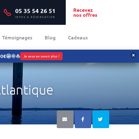
Recevez
05 35 54 26 51
nos offres
INFOS & RÉSERVATION
Témoignages
Blog
Cadeaux
090€🤩🌞⛵
Je veux en savoir plus !
tlantique