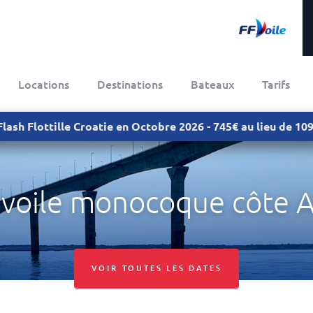
Locations
Destinations
Bateaux
Tarifs
Flash Flottille Croatie en Octobre 2026 - 745€ au lieu de 1
 voile monocoque côte A
VOIR TOUTES LES DATES