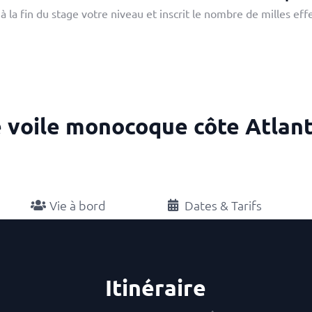
 la fin du stage votre niveau et inscrit le nombre de milles eff
 voile monocoque côte Atlant
Vie à bord
Dates & Tarifs
Itinéraire