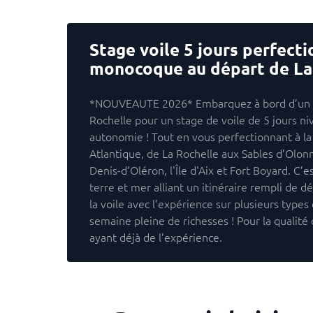
Stage voile 5 jours perfect
monocoque au départ de La
*NOUVEAUTE 2026* Embarquez à bord d’un m
Rochelle pour un stage de voile de 5 jours n
autonomie ! Tout en vous perfectionnant à la 
Atlantique, de La Rochelle aux Sables d’Olonne
Denis-d’Oléron, l'Île d'Aix et Fort Boyard. C’
terre et mer alliant un itinéraire rempli de d
la voile avec l’expérience sur plusieurs types
semaine pleine de richesses ! Pour la qualité
ayant déjà de l’expérience.