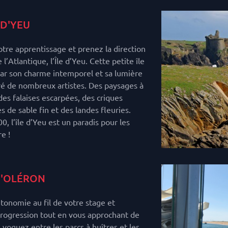
E D'YEU
tre apprentissage et prenez la direction
l’Atlantique, l’Île d’Yeu. Cette petite île
ar son charme intemporel et sa lumière
iré de nombreux artistes. Des paysages à
des falaises escarpées, des criques
s de sable fin et des landes fleuries.
, l’île d’Yeu est un paradis pour les
e !
D'OLÉRON
onomie au fil de votre stage et
rogression tout en vous approchant de
s voguez entre les parcs à huîtres et les