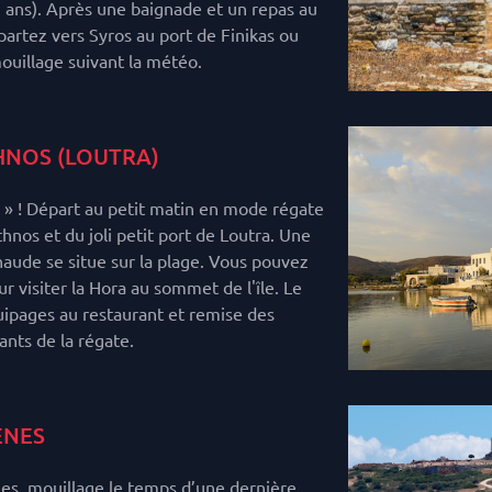
5 ans). Après une baignade et un repas au
partez vers Syros au port de Finikas ou
ouillage suivant la météo.
NOS (LOUTRA)
e » ! Départ au petit matin en mode régate
hnos et du joli petit port de Loutra. Une
aude se situe sur la plage. Vous pouvez
r visiter la Hora au sommet de l'île. Le
quipages au restaurant et remise des
nts de la régate.
ENES
es, mouillage le temps d’une dernière