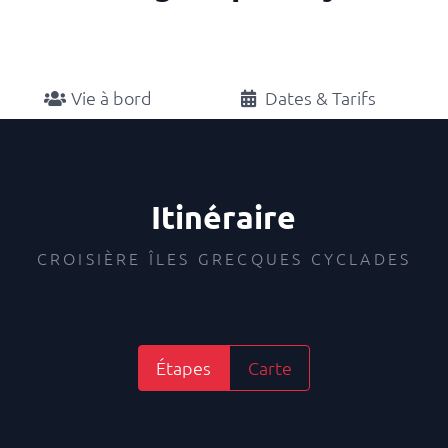
Vie à bord
Dates & Tarifs
Itinéraire
CROISIÈRE ÎLES GRECQUES CYCLADES
Étapes
Carte