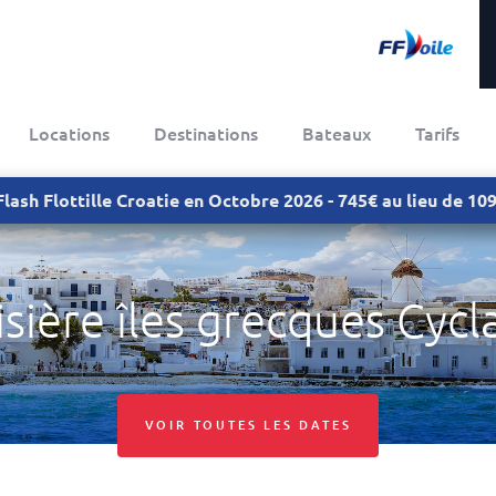
Locations
Destinations
Bateaux
Tarifs
Flash Flottille Croatie en Octobre 2026 - 745€ au lieu de 1
isière îles grecques Cycl
VOIR TOUTES LES DATES