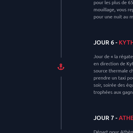
pour les plus de 6
mouillage, vous re
pour une nuit au m
JOUR 6 -
KYTH
Jour de « la régat
en direction de Kyt
source thermale ch
prendre un taxi pou
soir, soirée des é
trophées aux gagna
JOUR 7 -
ATH
Départ pour Athèn