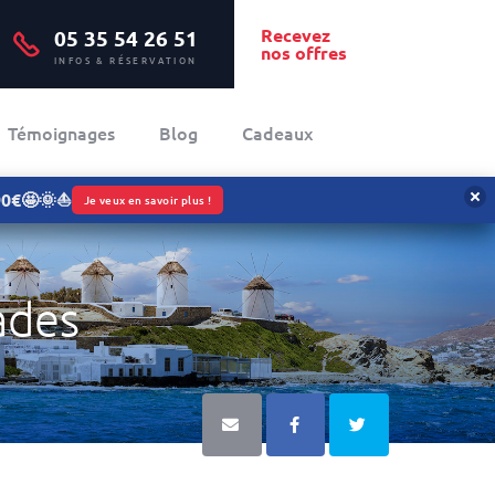
Recevez
05 35 54 26 51
nos offres
INFOS & RÉSERVATION
Témoignages
Blog
Cadeaux
090€🤩🌞⛵
Je veux en savoir plus !
ades