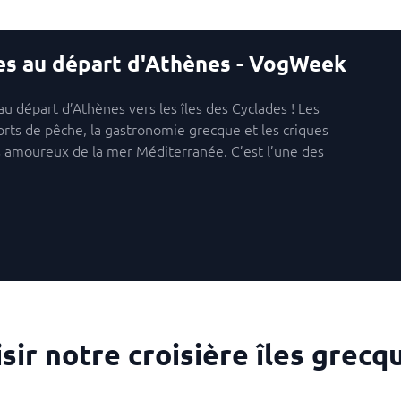
es au départ d'Athènes - VogWeek
 départ d’Athènes vers les îles des Cyclades ! Les
ports de pêche, la gastronomie grecque et les criques
s amoureux de la mer Méditerranée. C’est l’une des
sir notre croisière îles grecq