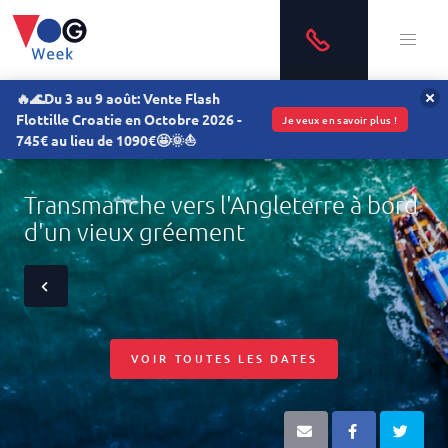
🔥🌊Du 3 au 9 août: Vente Flash
Flottille Croatie en Octobre 2026 -
Je veux en savoir plus !
745€ au lieu de 1090€🤩🌞⛵
Transmanche vers l'Angleterre à bord
d'un vieux gréement
VOIR TOUTES LES DATES