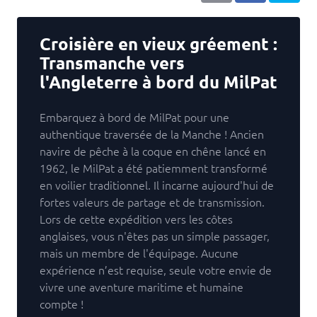
Croisière en vieux gréement :
Transmanche vers
l'Angleterre à bord du MilPat
Embarquez à bord de MilPat pour une
authentique traversée de la Manche ! Ancien
navire de pêche à la coque en chêne lancé en
1962, le MilPat a été patiemment transformé
en voilier traditionnel. Il incarne aujourd'hui de
fortes valeurs de partage et de transmission.
Lors de cette expédition vers les côtes
anglaises, vous n'êtes pas un simple passager,
mais un membre de l'équipage. Aucune
expérience n’est requise, seule votre envie de
vivre une aventure maritime et humaine
compte !