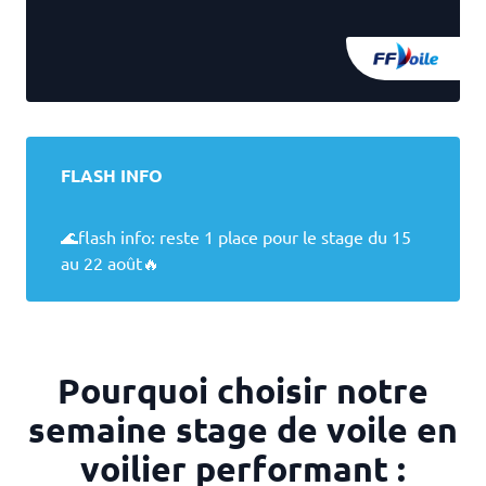
FLASH INFO
🌊flash info: reste 1 place pour le stage du 15
au 22 août🔥
Pourquoi choisir notre
semaine stage de voile en
voilier performant :