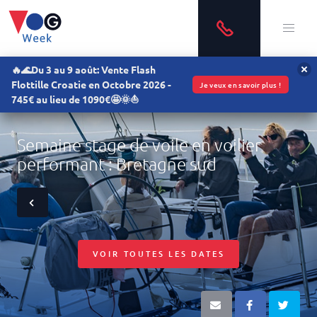
🔥🌊Du 3 au 9 août: Vente Flash
Flottille Croatie en Octobre 2026 -
Je veux en savoir plus !
745€ au lieu de 1090€🤩🌞⛵
Semaine stage de voile en voilier
performant : Bretagne sud
VOIR TOUTES LES DATES