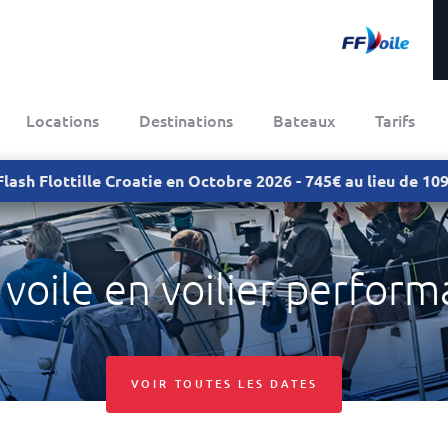
Locations
Destinations
Bateaux
Tarifs
Flash Flottille Croatie en Octobre 2026 - 745€ au lieu de 1
voile en voilier perform
VOIR TOUTES LES DATES