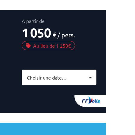
A partir de
1 050
€
/ pers.
Au lieu de
1 250€
Choisir une date…