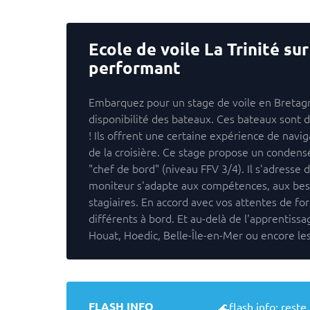
Ecole de voile La Trinité su
performant
Embarquez pour un stage de voile en Bretag
disponibilité des bateaux. Ces bateaux sont d
! Ils offrent une certaine expérience de navig
de la croisière. Ce stage propose un conden
"chef de bord" (niveau FFV 3/4). Il s'adresse
moniteur s'adapte aux compétences, aux beso
stagiaires. En accord avec vos attentes de fo
différents à bord. Et au-delà de l'apprentiss
Houat, Hoedic, Belle-Île-en-Mer ou encore les
FLASH INFO
🌊flash info: reste