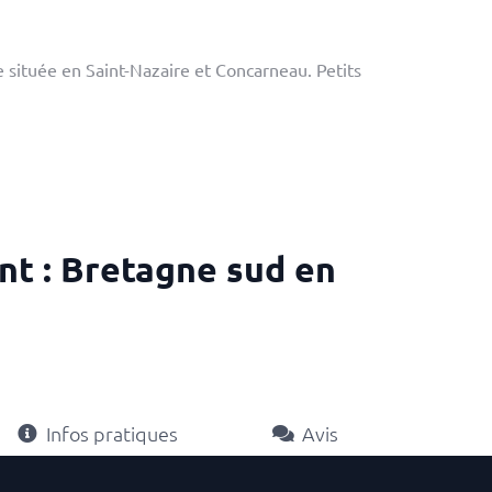
he située en Saint-Nazaire et Concarneau. Petits
nt : Bretagne sud en
Infos pratiques
Avis