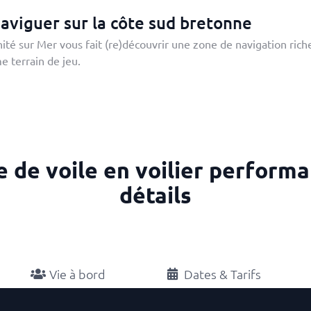
naviguer sur la côte sud bretonne
inité sur Mer vous fait (re)découvrir une zone de navigation ric
me terrain de jeu.
 de voile en voilier performa
détails
Vie à bord
Dates & Tarifs