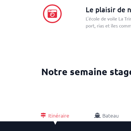
Le plaisir de 
L'école de voile La Tr
port, rias et îles com
Notre semaine stage
Itinéraire
Bateau