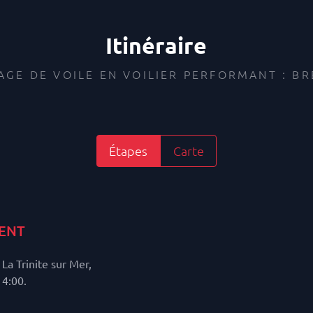
Itinéraire
AGE DE VOILE EN VOILIER PERFORMANT : B
Étapes
Carte
ENT
a Trinite sur Mer,
14:00.