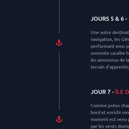
JOURS 5 & 6 -
Une autre destinat
navigation, les Glé
performant vous p
nommée caraïbe bre
les amoureux de la 
terrain d'apprentis
JOUR 7 -
ÎLE 
Comme prévu chaqu
bord et enrichi son
moment est venu po
par les vents domin