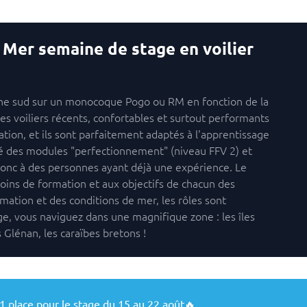
r Mer semaine de stage en voilier
ne sud sur un monocoque Pogo ou RM en fonction de la
es voiliers récents, confortables et surtout performants
ation, et ils sont parfaitement adaptés à l'apprentissage
sé des modules "perfectionnement" (niveau FFV 2) et
 donc à des personnes ayant déjà une expérience. Le
ins de formation et aux objectifs de chacun des
rmation et des conditions de mer, les rôles sont
age, vous naviguez dans une magnifique zone : les îles
 Glénan, les caraïbes bretons !
 1 place pour le stage du 15 au 22 août🔥