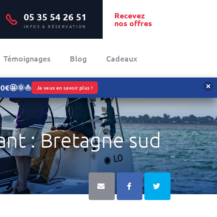
Recevez
05 35 54 26 51
nos offres
INFOS & RÉSERVATION
Témoignages
Blog
Cadeaux
090€🤩🌞⛵
Je veux en savoir plus !
ant : Bretagne sud