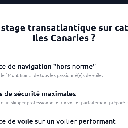
 stage transatlantique sur ca
Iles Canaries ?
ce de navigation "hors norme"
 le "Mont Blanc" de tous les passionné(e)s de voile.
s de sécurité maximales
é d'un skipper professionnel et un voilier parfaitement préparé 
e de voile sur un voilier performant