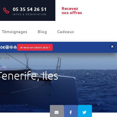
Recevez
05 35 54 26 51
nos offres
INFOS & RÉSERVATION
Témoignages
Blog
Cadeaux
090€🤩🌞⛵
Je veux en savoir plus !
enerife, Iles