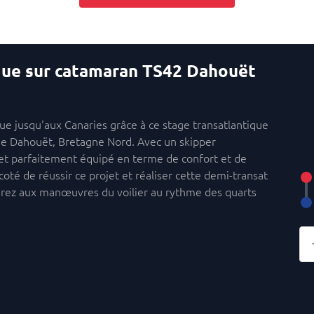
ique sur catamaran TS42 Dahouët
que jusqu'aux Canaries grâce à ce stage transatlantique
de Dahouët, Bretagne Nord. Avec un skipper
et parfaitement équipé en terme de confort et de
oté de réussir ce projet et réaliser cette demi-transat
perez aux manœuvres du voilier au rythme des quarts