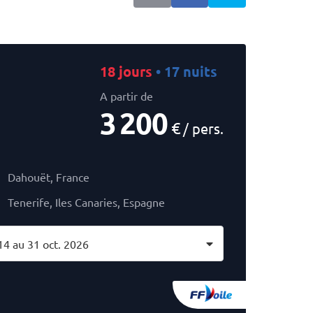
18 jours
• 17 nuits
A partir de
3 200
€
/ pers.
Dahouët, France
Tenerife, Iles Canaries, Espagne
14 au 31 oct. 2026