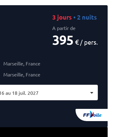
3 jours
• 2 nuits
A partir de
395
€
/ pers.
Marseille, France
Marseille, France
16 au 18 juil. 2027