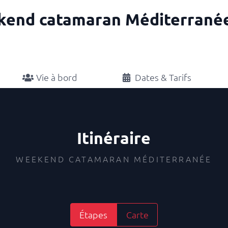
end catamaran Méditerranée
Vie à bord
Dates & Tarifs
Itinéraire
WEEKEND CATAMARAN MÉDITERRANÉE
Étapes
Carte