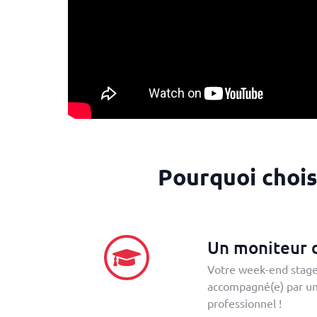
Pourquoi choi
Un moniteur d
Votre week-end stage 
accompagné(e) par un 
professionnel !