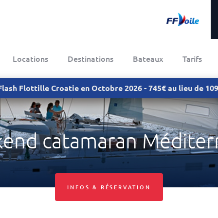
Locations
Destinations
Bateaux
Tarifs
Flash Flottille Croatie en Octobre 2026 - 745€ au lieu de 1
end catamaran Méditer
INFOS & RÉSERVATION