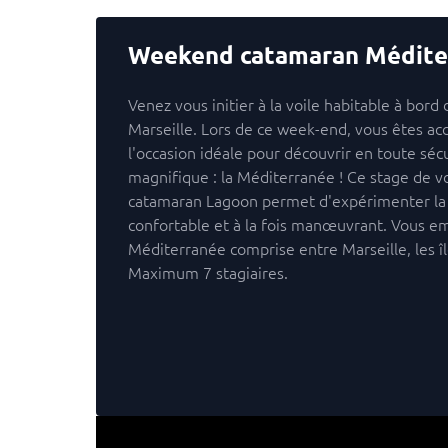
Weekend catamaran Méditerr
Venez vous initier à la voile habitable à bor
Marseille. Lors de ce week-end, vous êtes ac
l'occasion idéale pour découvrir en toute sécu
magnifique : la Méditerranée ! Ce stage de vo
catamaran Lagoon permet d'expérimenter la v
confortable et à la fois manœuvrant. Vous e
Méditerranée comprise entre Marseille, les îl
Maximum 7 stagiaires.