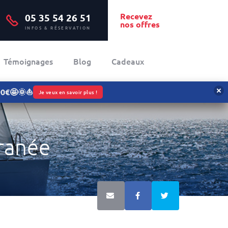
Recevez
05 35 54 26 51
nos offres
INFOS & RÉSERVATION
Témoignages
Blog
Cadeaux
090€🤩🌞⛵
Je veux en savoir plus !
ranée