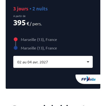
3 jours
• 2 nuits
A partir de
395
€
/ pers.
Marseille (13), France
Marseille (13), France
02 au 04 avr. 2027